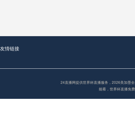
从穹顶之下到巅峰之上：
走过了全球数百座体育
从伦敦的温布利到北京
基于动态穹顶系统的赛前激活期自适应调控方案——以温哥华BC Place为案例
友情链接
“单场决胜制：世
单场决胜制：世预赛附
24直播网提供世界杯直播服务，2026美加
三十年的老观察者，我
能看，世界杯直播免费
多令人扼腕叹息的遗憾
“单场决胜制：世预赛附加赛的公平性反思”
2026美加墨世