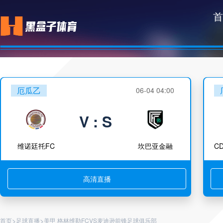
首
厄瓜乙
06-04 04:00
V : S
维诺廷托FC
坎巴亚金融
高清直播
>
>
首页
足球直播
美甲 格林维勒FCVS麦迪逊前锋足球俱乐部