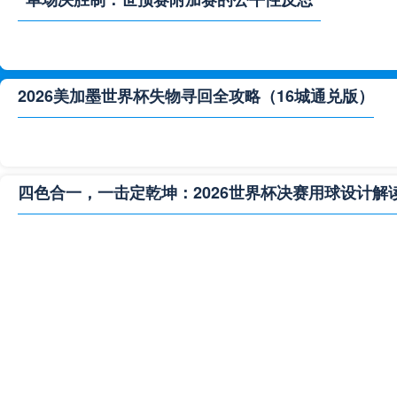
2026美加墨世界杯失物寻回全攻略（16城通兑版）
四色合一，一击定乾坤：2026世界杯决赛用球设计解
**“2026‘脑机赛场’：北美世界杯的神经架构与生态裂变”
2026世界杯跨城观赛解决方案：球迷行李“门到门”