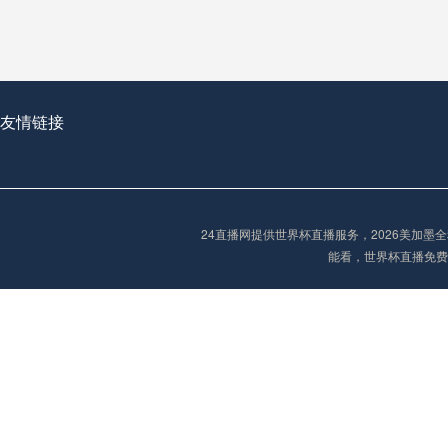
2026世界杯首球：开启新纪元的瞬间，重塑足球荣耀
友情链接
“2026世界杯抽签：死亡之组已成伪命题？”
24直播网提供世界杯直播服务，2026美加
能看，世界杯直播免费