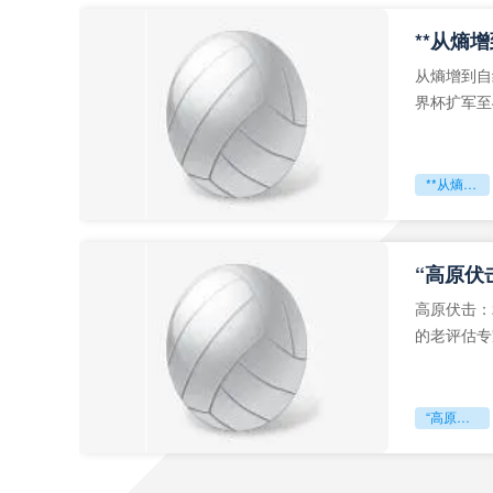
从熵增到自
界杯扩军至
深的忧虑。
**从熵增到自组织：2026世界杯小组赛战术系统的演化密码**
“高原伏
高原伏击：
的老评估专
世预赛的非
“高原伏击：2026世预赛非洲主场绞杀战”