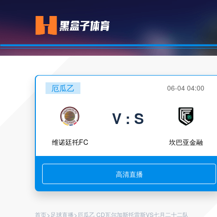
厄瓜乙
06-04 04:00
V : S
维诺廷托FC
坎巴亚金融
高清直播
>
>
首页
足球直播
厄瓜乙 CD瓦尔加斯托雷斯VS七月二十二队