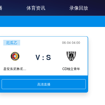
播
体育资讯
录像回放
厄瓜乙
06-04 04:00
V : S
圣安东尼奥(ECU)
CD独立青年
高清直播