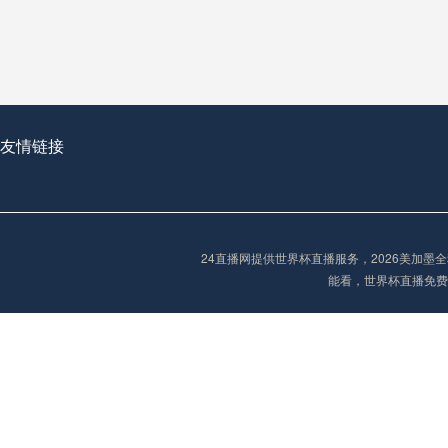
2026世界杯首球：开启新纪元的瞬间，重塑足球荣耀
友情链接
“2026世界杯抽签：死亡之组已成伪命题？”
24直播网提供世界杯直播服务，2026美加
能看，世界杯直播免费