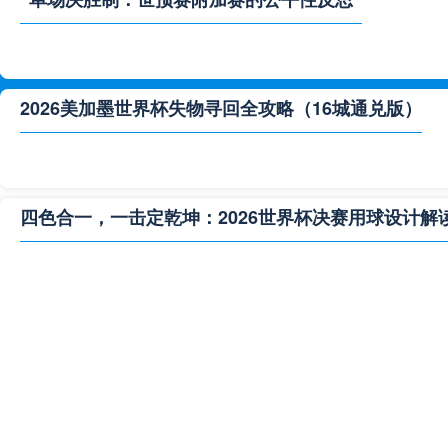
2026美加墨世界杯失物寻回全攻略（16城通兑版）
四色合一，一击定乾坤：2026世界杯决赛用球设计解
**“2026‘脑机赛场’：北美世界杯的神经架构与生态裂变”
2026世界杯跨城观赛解决方案：球迷行李“门到门”