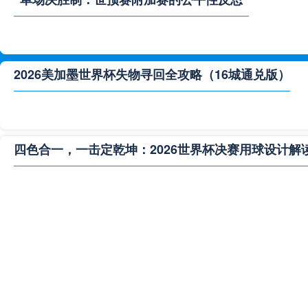
2026美加墨世界杯失物寻回全攻略（16城通兑版）
四色合一，一击定乾坤：2026世界杯决赛用球设计解
**“2026‘脑机赛场’：北美世界杯的神经架构与生态裂变”
2026世界杯跨城观赛解决方案：球迷行李“门到门”