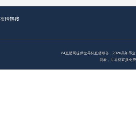
友情链接
2026世界杯首球：开启新纪元的瞬间，重塑足球荣耀
24直播网提供世界杯直播服务，2026美加
“2026世界杯抽签：死亡之组已成伪命题？”
能看，世界杯直播免费