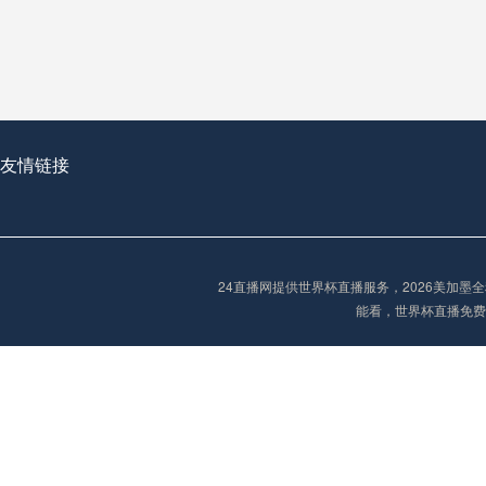
**世界杯菜鸟破咒记：美加墨的零胜突围战**
2026世界杯首球：开启新纪元的瞬间，重塑足球荣耀
友情链接
“2026世界杯抽签：死亡之组已成伪命题？”
24直播网提供世界杯直播服务，2026美加
能看，世界杯直播免费