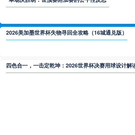
2026美加墨世界杯失物寻回全攻略（16城通兑版）
四色合一，一击定乾坤：2026世界杯决赛用球设计解
**“2026‘脑机赛场’：北美世界杯的神经架构与生态裂变”
2026世界杯跨城观赛解决方案：球迷行李“门到门”