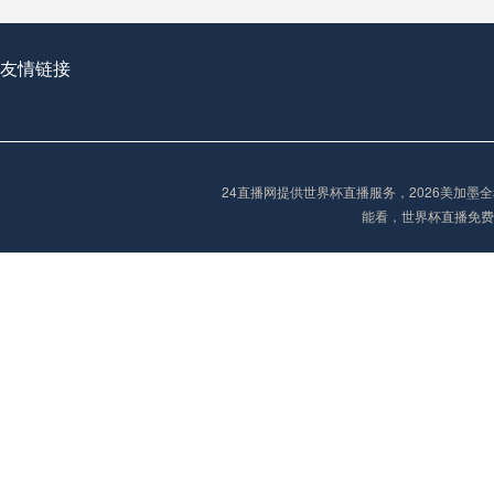
友情链接
2026世界杯首球：开启新纪元的瞬间，重塑足球荣耀
24直播网提供世界杯直播服务，2026美加
“2026世界杯抽签：死亡之组已成伪命题？”
能看，世界杯直播免费