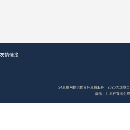
**世界杯菜鸟破咒记：美加墨的零胜突围战**
2026世界杯首球：开启新纪元的瞬间，重塑足球荣耀
友情链接
“2026世界杯抽签：死亡之组已成伪命题？”
24直播网提供世界杯直播服务，2026美加
能看，世界杯直播免费