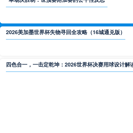
2026美加墨世界杯失物寻回全攻略（16城通兑版）
四色合一，一击定乾坤：2026世界杯决赛用球设计解
**“2026‘脑机赛场’：北美世界杯的神经架构与生态裂变”
2026世界杯跨城观赛解决方案：球迷行李“门到门”