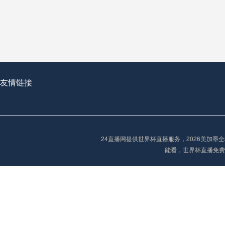
2026世界杯首球：开启新纪元的瞬间，重塑足球荣耀
友情链接
“2026世界杯抽签：死亡之组已成伪命题？”
24直播网提供世界杯直播服务，2026美加
能看，世界杯直播免费