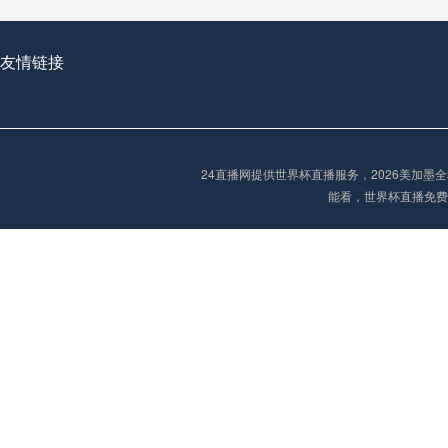
**世界杯菜鸟破咒记：美加墨的零胜突围战**
友情链接
2026世界杯首球：开启新纪元的瞬间，重塑足球荣耀
24直播网提供世界杯直播服务，2026美加
能看，世界杯直播免费
“2026世界杯抽签：死亡之组已成伪命题？”