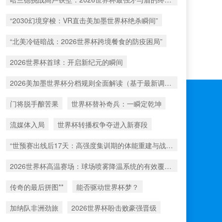
“2030幻境穿梭：VR直击美加墨世界杯绝杀瞬间”
“北美冷链暗战：2026世界杯跨境餐食的防疫困局”
2026世界杯首球：开启新纪元的瞬间
2026美加墨世界杯分档规则全面解读（基于最新调整）
门将脱手酿苦果
世界杯替补奇兵：一瞬定乾坤
流媒体入局
世界杯转播权争夺进入新赛段
“世预赛出线后17天：高强度集训期的体能重建与战术转化”
2026世界杯高温赛场：球场喷雾降温系统的有效覆盖范围解析
传奇的最后拼图**
能否驱动世界杯梦？
加纳队非洲劲旅
2026世界杯盼击败豪强晋级