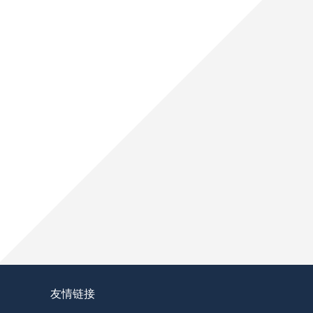
“2030幻境穿梭：VR直击美加墨世界杯绝杀
“北美冷链暗战：2026世界杯跨境餐食的防疫
**从射门到破门：2026世界杯小组第三的晋
**世界杯菜鸟破咒记：美加墨的零胜突围战**
友情链接