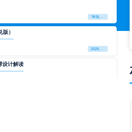
“单场决胜制：世预赛附加赛的公平性反思”
兑版）
2026美加墨世界杯失物寻回全攻略（16城通兑版）
球设计解读
四色合一
一击定乾坤：2026世界杯决赛用球设计解读
与生态裂变”**
**“2026‘脑机赛场’：北美世界杯的神经架构与生态裂变”**
门到门”极速转运，单场票专属动线全拆解