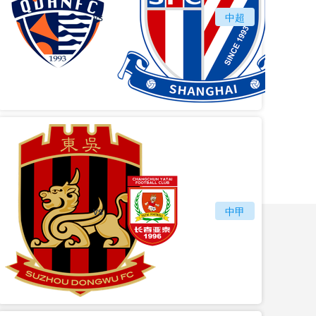
vs
青岛海牛
中超
上海
vs
苏州东吴
长春亚泰
中甲