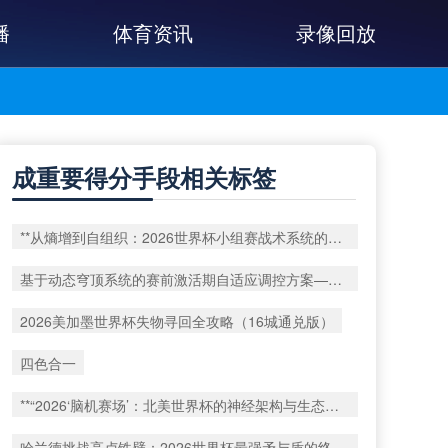
播
体育资讯
录像回放
成重要得分手段相关标签
**从熵增到自组织：2026世界杯小组赛战术系统的演化密码**
基于动态穹顶系统的赛前激活期自适应调控方案——以温哥华BC Place为案例
2026美加墨世界杯失物寻回全攻略（16城通兑版）
四色合一
**“2026‘脑机赛场’：北美世界杯的神经架构与生态裂变”**
哈兰德挑战高卢铁壁：2026世界杯最强矛与盾的终极对话