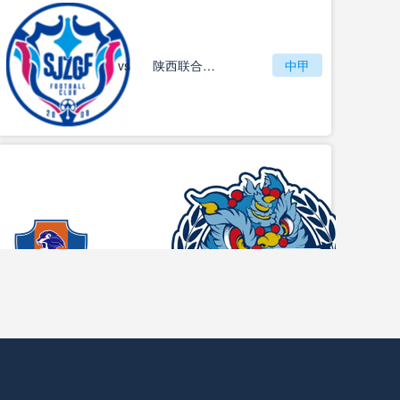
vs
石家庄功夫
陕西联合月亮泊队
中甲
梅州客家
vs
中甲
佛山