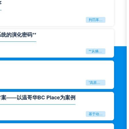
序
判罚革命：VAR如何改写世界杯的规则与秩序
系统的演化密码**
**从熵增到自组织：2026世界杯小组赛战术系统的演化密码**
“高原伏击：2026世预赛非洲主场绞杀战”
——以温哥华BC Place为案例
基于动态穹顶系统的赛前激活期自适应调控方案——以温哥华BC Place为案例