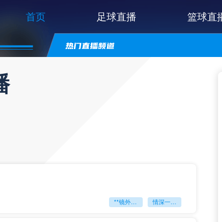
首页
足球直播
篮球直
播
**镜外留影
情深一瞬**