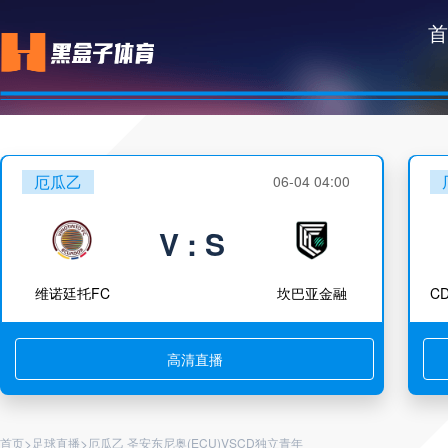
首
厄瓜乙
06-04 04:00
V : S
维诺廷托FC
坎巴亚金融
高清直播
>
>
首页
足球直播
厄瓜乙 圣安东尼奥(ECU)VSCD独立青年