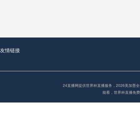
从穹顶之下到巅峰之上：
走过了全球数百座体育
从伦敦的温布利到北京
基于动态穹顶系统的赛前激活期自适应调控方案——以温哥华BC Place为案例
友情链接
“单场决胜制：世
单场决胜制：世预赛附
24直播网提供世界杯直播服务，2026美加
三十年的老观察者，我
能看，世界杯直播免费
多令人扼腕叹息的遗憾
“单场决胜制：世预赛附加赛的公平性反思”
2026美加墨世