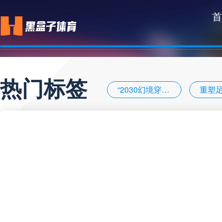
首
热门标签
“2030幻境穿梭：VR直击美加墨世界杯绝杀瞬间”
重塑
2026世界杯闭幕式阵容揭晓
传奇的最后拼图**
2026世界杯冷门风暴：那些提前出局的顶级强队深度复盘