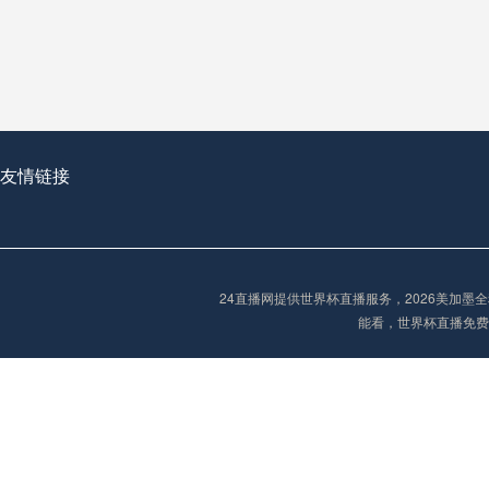
从穹顶之下到巅峰之上：
走过了全球数百座体育
从伦敦的温布利到北京
基于动态穹顶系统的赛前激活期自适应调控方案——以温哥华BC Place为案例
友情链接
“单场决胜制：世
单场决胜制：世预赛附
24直播网提供世界杯直播服务，2026美加
三十年的老观察者，我
能看，世界杯直播免费
多令人扼腕叹息的遗憾
“单场决胜制：世预赛附加赛的公平性反思”
2026美加墨世