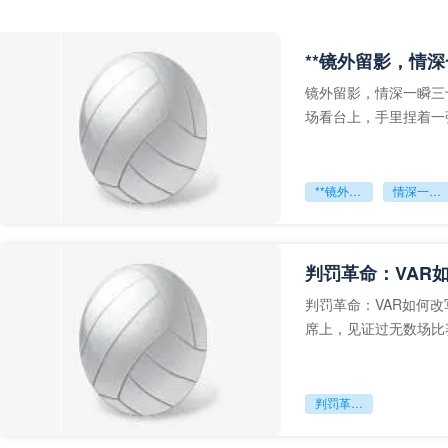
**镜外留影，情深
镜外留影，情深一瞬三
场看台上，手里捏着一
年轻运动员的背影，他
**镜外留影
情深一瞬**
判罚革命：VAR
判罚革命：VAR如何
席上，见证过无数场比
VAR第一次真正登上世
判罚革命：VAR如何改写世界杯的规则与秩序