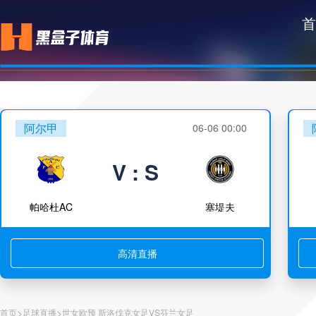
首
阿尔甲
06-06 00:00
V : S
帕哈杜AC
塞堤夫
高清直播
>
>
首页
足球直播
世女欧预 斯洛伐克女足VS芬兰女足