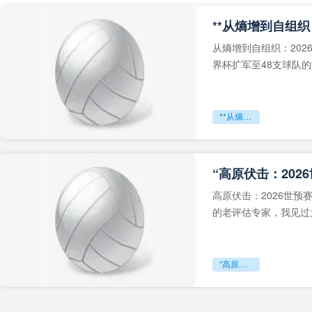
从熵增到自组织：202
界杯扩军至48支球队
深的忧虑。作为一个
**从熵增到自组织：2026世界杯小组赛战术系统的演化密码**
“高原伏击：202
高原伏击：2026世
的老评估专家，我见过太
世预赛的非洲区，正在
“高原伏击：2026世预赛非洲主场绞杀战”