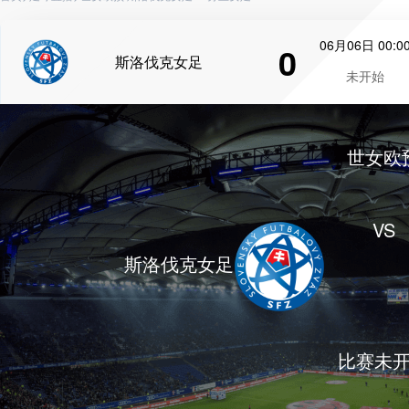
06月06日 00:0
0
斯洛伐克女足
未开始
世女欧
VS
斯洛伐克女足
比赛未