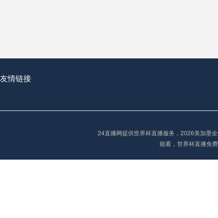
从穹顶之下到巅峰之上：
走过了全球数百座体育
从伦敦的温布利到北京
基于动态穹顶系统的赛前激活期自适应调控方案——以温哥华BC Place为案例
友情链接
“单场决胜制：世
单场决胜制：世预赛附
24直播网提供世界杯直播服务，2026美加
三十年的老观察者，我
能看，世界杯直播免费
多令人扼腕叹息的遗憾
“单场决胜制：世预赛附加赛的公平性反思”
2026美加墨世