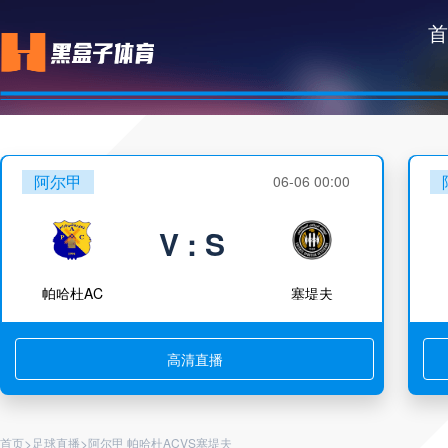
首
阿尔甲
06-06 00:00
V : S
帕哈杜AC
塞堤夫
高清直播
>
>
首页
足球直播
阿尔甲 帕哈杜ACVS塞堤夫