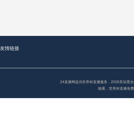
从穹顶之下到巅峰之上：
走过了全球数百座体育
从伦敦的温布利到北京
基于动态穹顶系统的赛前激活期自适应调控方案——以温哥华BC Place为案例
友情链接
“单场决胜制：世
单场决胜制：世预赛附
24直播网提供世界杯直播服务，2026美加
三十年的老观察者，我
能看，世界杯直播免费
多令人扼腕叹息的遗憾
“单场决胜制：世预赛附加赛的公平性反思”
2026美加墨世