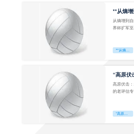
从熵增到自
界杯扩军至
深的忧虑。
**从熵增到自组织：2026世界杯小组赛战术系统的演化密码**
“高原伏
高原伏击：
的老评估专
世预赛的非
“高原伏击：2026世预赛非洲主场绞杀战”