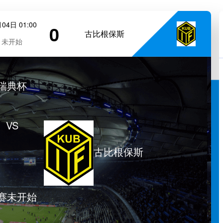
04日 01:00
0
古比根保斯
未开始
瑞典杯
VS
古比根保斯
赛未开始