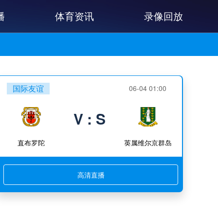
播
体育资讯
录像回放
国际友谊
06-04 01:00
V : S
直布罗陀
英属维尔京群岛
高清直播