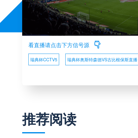
看直播请点击下方信号源
瑞典杯CCTV5
瑞典杯奥斯特森德VS古比根保斯直播
推荐阅读