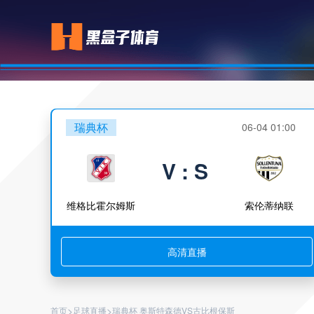
瑞典杯
06-04 01:00
V : S
维格比霍尔姆斯
索伦蒂纳联
高清直播
>
>
首页
足球直播
瑞典杯 奥斯特森德VS古比根保斯