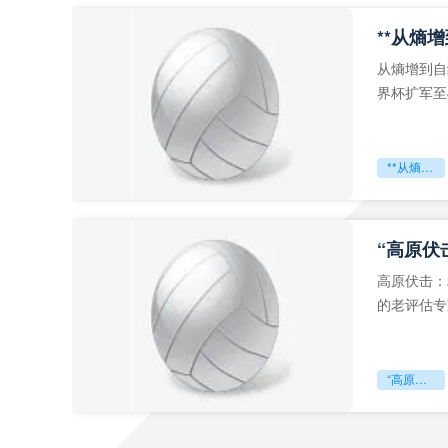
从熵增到自
界杯扩军至
深的忧虑。
**从熵增到自组织：2026世界杯小组赛战术系统的演化密码**
“高原伏
高原伏击：
的老评估专
世预赛的非
“高原伏击：2026世预赛非洲主场绞杀战”