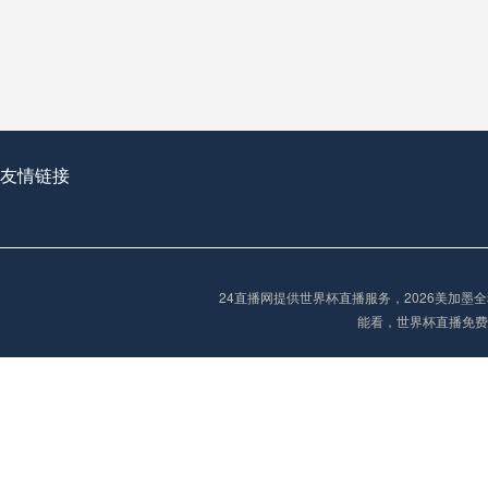
从穹顶之下到巅峰之上：
走过了全球数百座体育
从伦敦的温布利到北京
基于动态穹顶系统的赛前激活期自适应调控方案——以温哥华BC Place为案例
友情链接
“单场决胜制：世
单场决胜制：世预赛附
24直播网提供世界杯直播服务，2026美加
三十年的老观察者，我
能看，世界杯直播免费
多令人扼腕叹息的遗憾
“单场决胜制：世预赛附加赛的公平性反思”
2026美加墨世