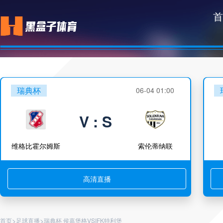
首
瑞典杯
06-04 01:00
V : S
维格比霍尔姆斯
索伦蒂纳联
高清直播
>
>
首页
足球直播
瑞典杯 侯嘉堡格VSIFK特利堡