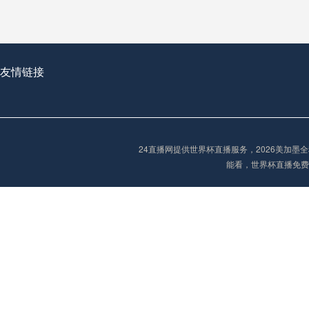
2026世界杯首球：开启新纪元的瞬间，重塑足球荣耀
友情链接
“2026世界杯抽签：死亡之组已成伪命题？”
24直播网提供世界杯直播服务，2026美加
能看，世界杯直播免费