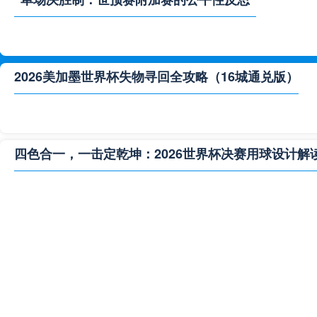
2026美加墨世界杯失物寻回全攻略（16城通兑版）
四色合一，一击定乾坤：2026世界杯决赛用球设计解
**“2026‘脑机赛场’：北美世界杯的神经架构与生态裂变”
2026世界杯跨城观赛解决方案：球迷行李“门到门”