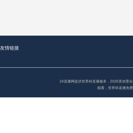
从穹顶之下到巅峰之上：
走过了全球数百座体育
从伦敦的温布利到北京
基于动态穹顶系统的赛前激活期自适应调控方案——以温哥华BC Place为案例
友情链接
“单场决胜制：世
单场决胜制：世预赛附
24直播网提供世界杯直播服务，2026美加
三十年的老观察者，我
能看，世界杯直播免费
多令人扼腕叹息的遗憾
“单场决胜制：世预赛附加赛的公平性反思”
2026美加墨世