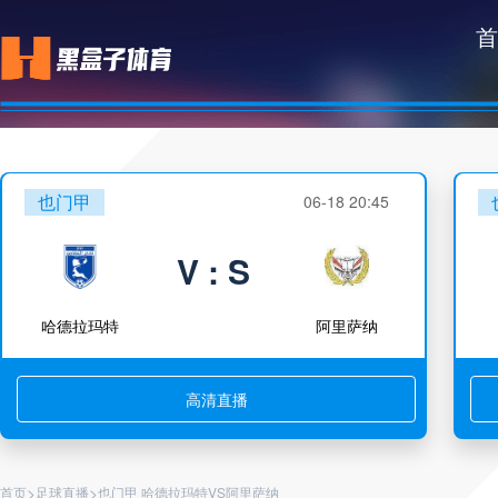
首
也门甲
06-18 20:45
V : S
哈德拉玛特
阿里萨纳
高清直播
>
>
首页
足球直播
也门甲 哈德拉玛特VS阿里萨纳