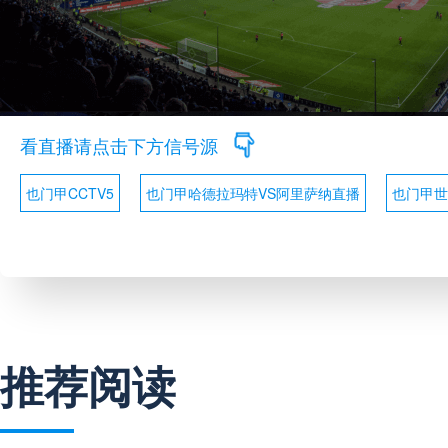
看直播请点击下方信号源
也门甲CCTV5
也门甲哈德拉玛特VS阿里萨纳直播
也门甲世
推荐阅读