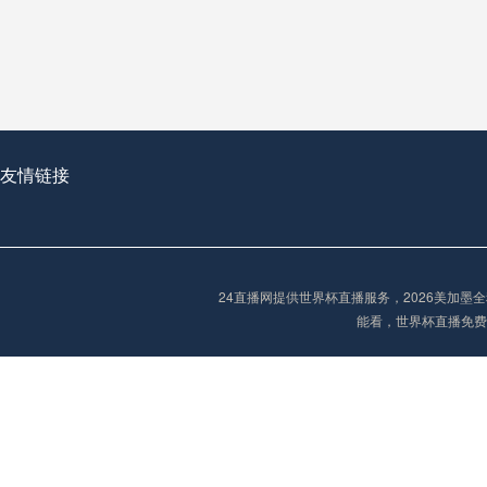
从穹顶之下到巅峰之上：
走过了全球数百座体育
从伦敦的温布利到北京
基于动态穹顶系统的赛前激活期自适应调控方案——以温哥华BC Place为案例
友情链接
“单场决胜制：世
单场决胜制：世预赛附
24直播网提供世界杯直播服务，2026美加
三十年的老观察者，我
能看，世界杯直播免费
多令人扼腕叹息的遗憾
“单场决胜制：世预赛附加赛的公平性反思”
2026美加墨世