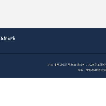
从穹顶之下到巅峰之上：
走过了全球数百座体育
从伦敦的温布利到北京
基于动态穹顶系统的赛前激活期自适应调控方案——以温哥华BC Place为案例
友情链接
“单场决胜制：世
单场决胜制：世预赛附
24直播网提供世界杯直播服务，2026美加
三十年的老观察者，我
能看，世界杯直播免费
多令人扼腕叹息的遗憾
“单场决胜制：世预赛附加赛的公平性反思”
2026美加墨世