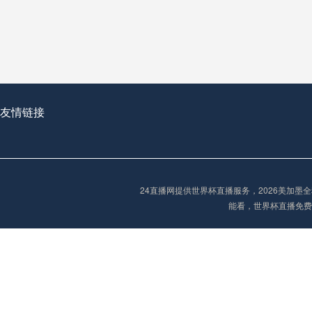
从穹顶之下到巅峰之上：
走过了全球数百座体育
从伦敦的温布利到北京
基于动态穹顶系统的赛前激活期自适应调控方案——以温哥华BC Place为案例
友情链接
“单场决胜制：世
单场决胜制：世预赛附
24直播网提供世界杯直播服务，2026美加
三十年的老观察者，我
能看，世界杯直播免费
多令人扼腕叹息的遗憾
“单场决胜制：世预赛附加赛的公平性反思”
2026美加墨世