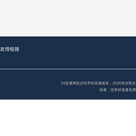
从穹顶之下到巅峰之上：
走过了全球数百座体育
从伦敦的温布利到北京
基于动态穹顶系统的赛前激活期自适应调控方案——以温哥华BC Place为案例
友情链接
“单场决胜制：世
单场决胜制：世预赛附
24直播网提供世界杯直播服务，2026美加
三十年的老观察者，我
能看，世界杯直播免费
多令人扼腕叹息的遗憾
“单场决胜制：世预赛附加赛的公平性反思”
2026美加墨世