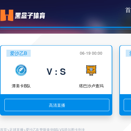
首
爱沙乙B
06-19 00:00
V : S
潭美卡B队
塔巴沙卢查玛
高清直播
>
>
首页
足球直播
爱沙乙B 赞斯拿华B队VS塔尔图卡列夫