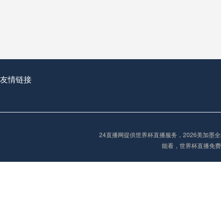
从穹顶之下到巅峰之上：
走过了全球数百座体育
从伦敦的温布利到北京
基于动态穹顶系统的赛前激活期自适应调控方案——以温哥华BC Place为案例
友情链接
“单场决胜制：世
单场决胜制：世预赛附
24直播网提供世界杯直播服务，2026美加
三十年的老观察者，我
能看，世界杯直播免费
多令人扼腕叹息的遗憾
“单场决胜制：世预赛附加赛的公平性反思”
2026美加墨世