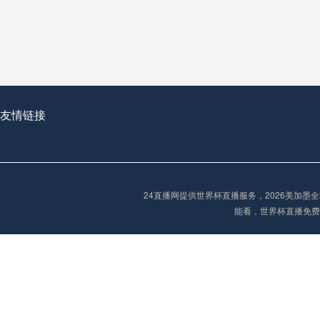
从穹顶之下到巅峰之上：
走过了全球数百座体育
从伦敦的温布利到北京
基于动态穹顶系统的赛前激活期自适应调控方案——以温哥华BC Place为案例
友情链接
“单场决胜制：世
单场决胜制：世预赛附
24直播网提供世界杯直播服务，2026美加
三十年的老观察者，我
能看，世界杯直播免费
多令人扼腕叹息的遗憾
“单场决胜制：世预赛附加赛的公平性反思”
2026美加墨世