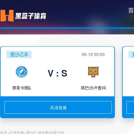
首
爱沙乙B
06-19 00:00
V : S
潭美卡B队
塔巴沙卢查玛
高清直播
>
>
首页
足球直播
爱沙乙 维米斯VS爱尔华