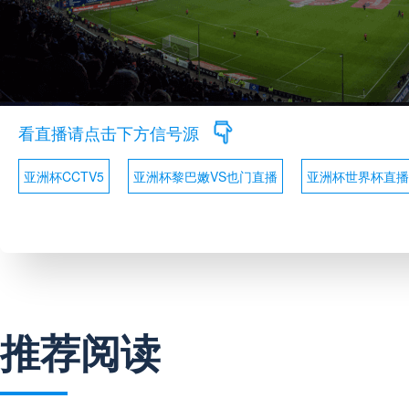
看直播请点击下方信号源
亚洲杯CCTV5
亚洲杯黎巴嫩VS也门直播
亚洲杯世界杯直播
推荐阅读