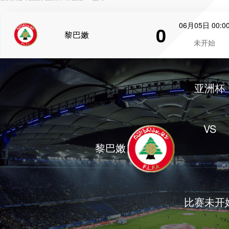
06月05日 00:0
0
黎巴嫩
未开始
亚洲杯
VS
黎巴嫩
比赛未开