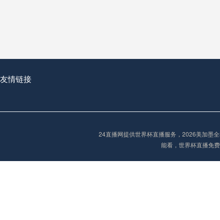
从穹顶之下到巅峰之上：
走过了全球数百座体育
从伦敦的温布利到北京
基于动态穹顶系统的赛前激活期自适应调控方案——以温哥华BC Place为案例
友情链接
“单场决胜制：世
单场决胜制：世预赛附
24直播网提供世界杯直播服务，2026美加
三十年的老观察者，我
能看，世界杯直播免费
多令人扼腕叹息的遗憾
“单场决胜制：世预赛附加赛的公平性反思”
2026美加墨世