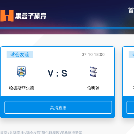
首
球会友谊
07-10 18:00
V : S
哈德斯菲尔德
伯明翰
高清直播
>
>
首页
足球直播
球会友谊 荷尔斯泰因VS桑德捷斯基