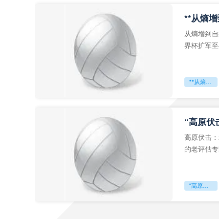
从熵增到自
界杯扩军至
深的忧虑。
**从熵增到自组织：2026世界杯小组赛战术系统的演化密码**
“高原伏
高原伏击：
的老评估专
世预赛的非
“高原伏击：2026世预赛非洲主场绞杀战”