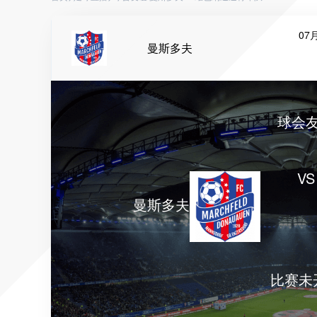
07月
曼斯多夫
球会
VS
曼斯多夫
比赛未