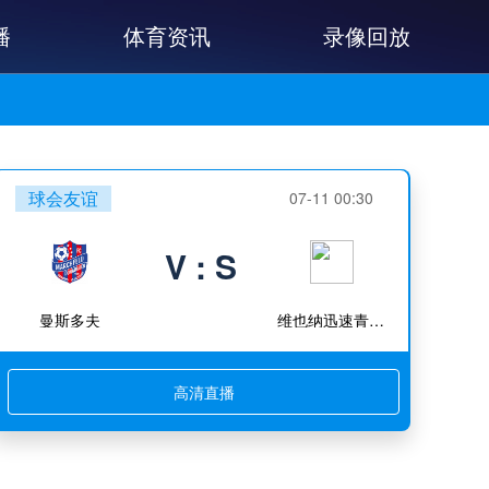
播
体育资讯
录像回放
球会友谊
07-11 00:30
V : S
曼斯多夫
维也纳迅速青年队
高清直播