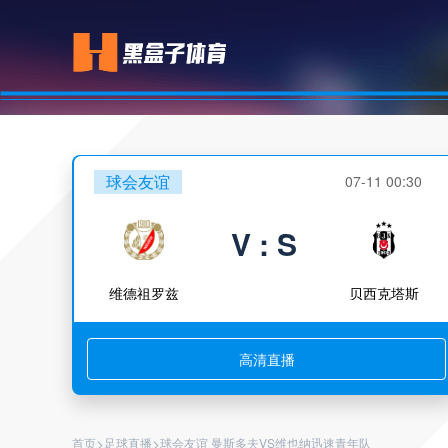
球会友谊
07-11 00:30
V : S
维德祖罗兹
贝西克塔斯
高清直播
>
>
首页
足球直播
球会友谊 曼斯多夫VS维也纳迅速青年队