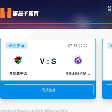
首
球会友谊
07-11 00:00
V : S
多瑙弗里德
奥地利维也纳青年队
高清直播
>
>
首页
足球直播
球会友谊 尼什拉德尼基VS内弗特奇