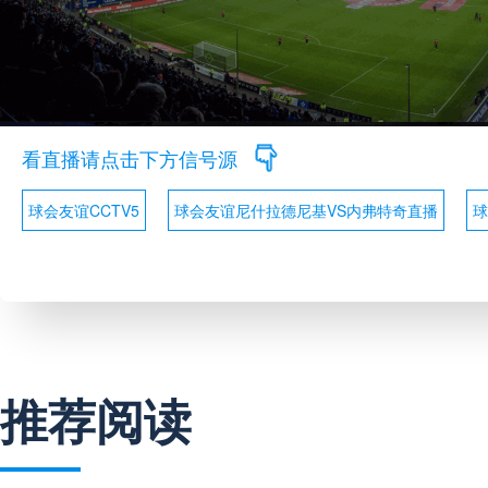
看直播请点击下方信号源
球会友谊CCTV5
球会友谊尼什拉德尼基VS内弗特奇直播
球
推荐阅读