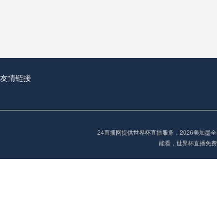
从穹顶之下到巅峰之上：
走过了全球数百座体育
从伦敦的温布利到北京
基于动态穹顶系统的赛前激活期自适应调控方案——以温哥华BC Place为案例
友情链接
“单场决胜制：世
单场决胜制：世预赛附
24直播网提供世界杯直播服务，2026美加
三十年的老观察者，我
能看，世界杯直播免费
多令人扼腕叹息的遗憾
“单场决胜制：世预赛附加赛的公平性反思”
2026美加墨世