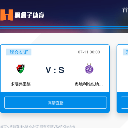
首
球会友谊
07-11 00:00
V : S
多瑙弗里德
奥地利维也纳青年队
高清直播
>
>
首页
足球直播
球会友谊 阿贾克斯VSAEK拉纳卡