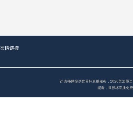
从穹顶之下到巅峰之上：
走过了全球数百座体育
从伦敦的温布利到北京
基于动态穹顶系统的赛前激活期自适应调控方案——以温哥华BC Place为案例
友情链接
“单场决胜制：世
单场决胜制：世预赛附
24直播网提供世界杯直播服务，2026美加
三十年的老观察者，我
能看，世界杯直播免费
多令人扼腕叹息的遗憾
“单场决胜制：世预赛附加赛的公平性反思”
2026美加墨世