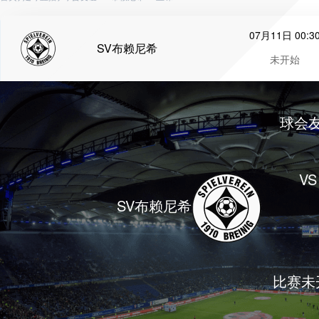
07月11日 00:3
SV布赖尼希
未开始
球会
VS
SV布赖尼希
比赛未