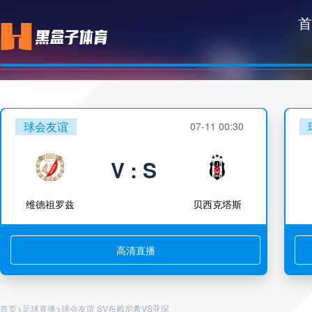
首
球会友谊
07-11 00:30
V : S
维德祖罗兹
贝西克塔斯
高清直播
>
>
首页
足球直播
球会友谊 SV布赖尼希VS亚琛