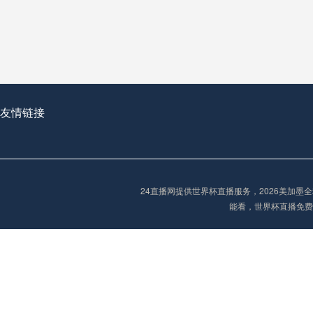
从穹顶之下到巅峰之上：
走过了全球数百座体育
从伦敦的温布利到北京
基于动态穹顶系统的赛前激活期自适应调控方案——以温哥华BC Place为案例
友情链接
“单场决胜制：世
单场决胜制：世预赛附
24直播网提供世界杯直播服务，2026美加
三十年的老观察者，我
能看，世界杯直播免费
多令人扼腕叹息的遗憾
“单场决胜制：世预赛附加赛的公平性反思”
2026美加墨世