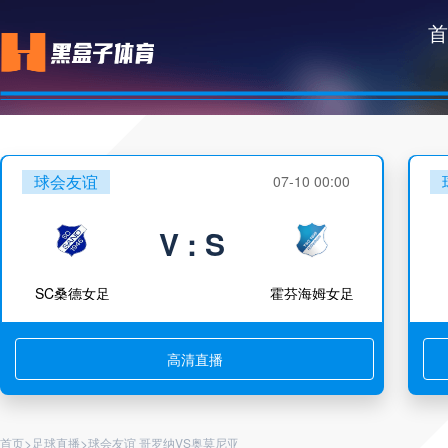
首
球会友谊
07-10 00:00
V : S
SC桑德女足
霍芬海姆女足
高清直播
>
>
首页
足球直播
球会友谊 哥罗纳VS奥莫尼亚