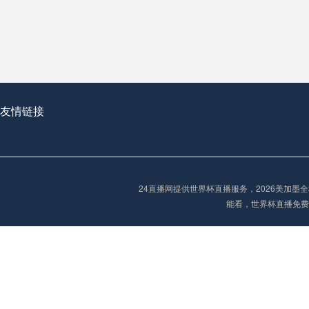
从穹顶之下到巅峰之上：
走过了全球数百座体育
从伦敦的温布利到北京
基于动态穹顶系统的赛前激活期自适应调控方案——以温哥华BC Place为案例
友情链接
“单场决胜制：世
单场决胜制：世预赛附
24直播网提供世界杯直播服务，2026美加
三十年的老观察者，我
能看，世界杯直播免费
多令人扼腕叹息的遗憾
“单场决胜制：世预赛附加赛的公平性反思”
2026美加墨世