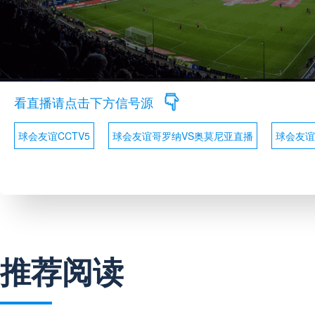
看直播请点击下方信号源
球会友谊CCTV5
球会友谊哥罗纳VS奥莫尼亚直播
球会友谊
推荐阅读