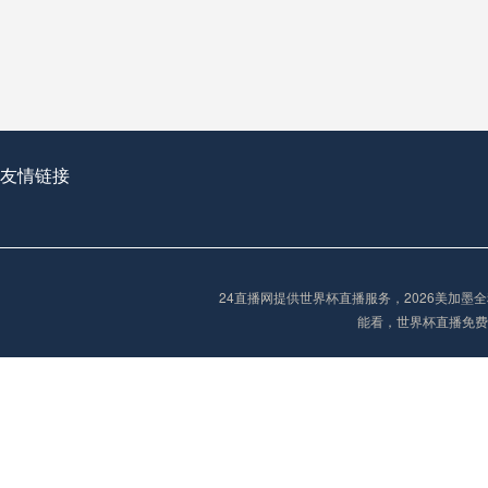
从穹顶之下到巅峰之上：
走过了全球数百座体育
从伦敦的温布利到北京
基于动态穹顶系统的赛前激活期自适应调控方案——以温哥华BC Place为案例
友情链接
“单场决胜制：世
单场决胜制：世预赛附
24直播网提供世界杯直播服务，2026美加
三十年的老观察者，我
能看，世界杯直播免费
多令人扼腕叹息的遗憾
“单场决胜制：世预赛附加赛的公平性反思”
2026美加墨世