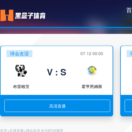
首
球会友谊
07-12 00:00
V : S
布雷根茨
霍亨恩姆斯
高清直播
>
>
首页
足球直播
球会友谊 内卡萨VS莱昂