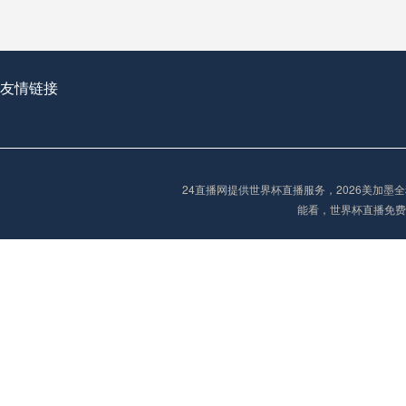
从穹顶之下到巅峰之上：
走过了全球数百座体育
从伦敦的温布利到北京
友情链接
基于动态穹顶系统的赛前激活期自适应调控方案——以温哥华BC Place为案例
24直播网提供世界杯直播服务，2026美加
“单场决胜制：世
能看，世界杯直播免费
单场决胜制：世预赛附
三十年的老观察者，我
多令人扼腕叹息的遗憾
“单场决胜制：世预赛附加赛的公平性反思”
2026美加墨世