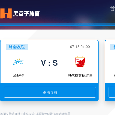
首
球会友谊
07-13 01:00
V : S
泽尼特
贝尔格莱德红星
高清直播
>
>
首页
足球直播
球会友谊 泽尼特VS贝尔格莱德红星