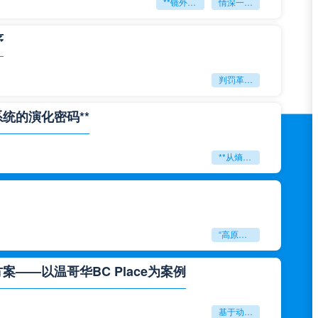
**镜外留影
情深一瞬**
序
判罚革命：VAR如何改写世界杯的规则与秩序
系统的演化密码**
**从熵增到自组织：2026世界杯小组赛战术系统的演化密码**
“高原伏击：2026世预赛非洲主场绞杀战”
——以温哥华BC Place为案例
基于动态穹顶系统的赛前激活期自适应调控方案——以温哥华BC Place为案例