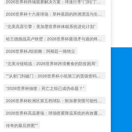
2026世界杯跨城观赛解决方案：球迷行李“门到门”极速转运
2026世界杯十六座球场：草种基因的跨洲漂流与生态版图重构
“北美高原引擎：美加墨世界杯体能系统进化计划”
哈兰德挑战高卢铁壁：2026世界杯最强矛与盾的终极对话
2026世界杯J组前瞻：阿根廷一骑绝尘
“北美冷链暗战：2026世界杯跨境餐食的防疫困局”
**从射门到破门：2026世界杯小组第三的晋级密码藏在哪一环？**
“2026世界杯抽签：死亡之组已成伪命题？”
2026世界杯欧洲区第五档球队：附加赛突围可能性深度评估
2026世界杯高温赛场：球场喷雾降温系统的有效覆盖范围解析
传奇的最后拼图**