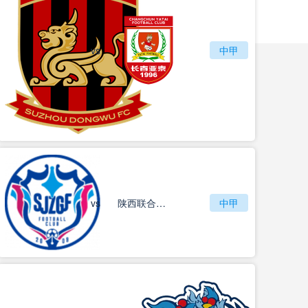
vs
苏州东吴
长春亚泰
中甲
vs
石家庄功夫
陕西联合月亮泊队
中甲