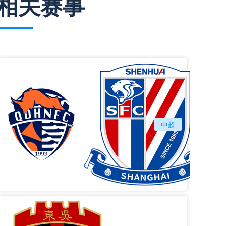
相关赛事
vs
青岛海牛
中超
上海