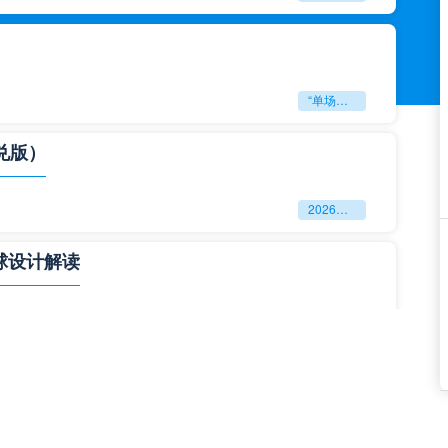
“单场决胜制：世预赛附加赛的公平性反思”
兑版）
2026美加墨世界杯失物寻回全攻略（16城通兑版）
球设计解读
四色合一
一击定乾坤：2026世界杯决赛用球设计解读
与生态裂变”**
**“2026‘脑机赛场’：北美世界杯的神经架构与生态裂变”**