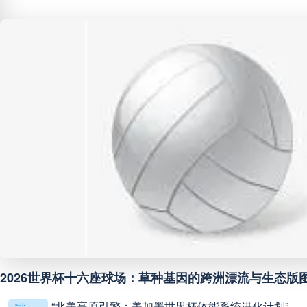
巴西甲
05:30
未开赛
巴西甲
07:30
未开赛
巴西甲
08:00
未开赛
中甲
18:00
未开赛
中超
19:00
未开赛
“北美冷链
中甲
19:00
未开赛
*
**从射门到破门：2026世界杯小组第三的晋级密码藏在哪一环？**
中甲
19:30
未开赛
基因的跨洲漂流与生态版图重构
*
**世界杯菜鸟破咒记：美加墨的零胜突围战**
界杯体能系统进化计划”
2
2026世界杯首球：开启新纪元的瞬间，重塑足球荣耀