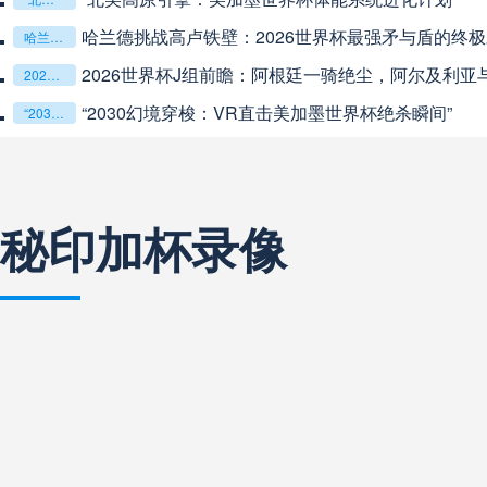
中超
19:35
未开赛
26世界杯最强矛与盾的终极对话
“
“2026世界杯抽签：死亡之组已成伪命题？”
廷一骑绝尘，阿尔及利亚与奥地利激战争夺出线权
中超
20:00
未开赛
击美加墨世界杯绝杀瞬间”
巴西甲
22:00
未开赛
秘印加杯录像
巴西甲
03:00
未开赛
巴西甲
03:00
未开赛
阿甲
04:00
未开赛
阿甲
04:00
未开赛