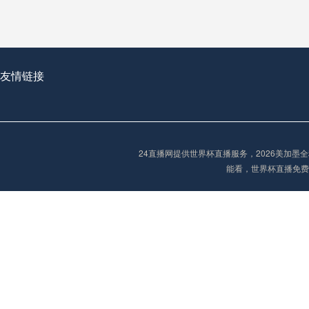
**世界杯菜鸟破咒记：美加墨的零胜突围战**
友情链接
2026世界杯首球：开启新纪元的瞬间，重塑足球荣耀
“2026世界杯抽签：死亡之组已成伪命题？”
24直播网提供世界杯直播服务，2026美加
能看，世界杯直播免费