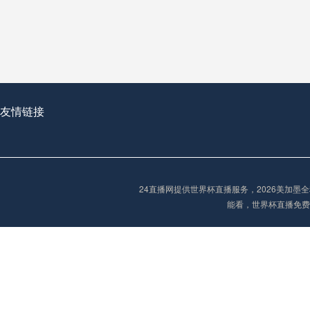
从穹顶之下到巅峰之上：
走过了全球数百座体育
从伦敦的温布利到北京
基于动态穹顶系统的赛前激活期自适应调控方案——以温哥华BC Place为案例
友情链接
“单场决胜制：世
单场决胜制：世预赛附
24直播网提供世界杯直播服务，2026美加
三十年的老观察者，我
能看，世界杯直播免费
多令人扼腕叹息的遗憾
“单场决胜制：世预赛附加赛的公平性反思”
2026美加墨世