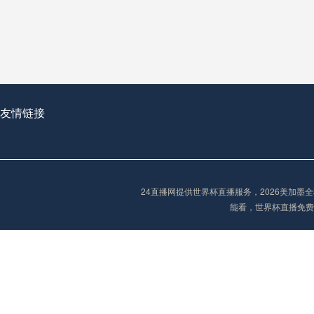
从穹顶之下到巅峰之上：
走过了全球数百座体育
从伦敦的温布利到北京
基于动态穹顶系统的赛前激活期自适应调控方案——以温哥华BC Place为案例
友情链接
“单场决胜制：世
单场决胜制：世预赛附
24直播网提供世界杯直播服务，2026美加
三十年的老观察者，我
能看，世界杯直播免费
多令人扼腕叹息的遗憾
“单场决胜制：世预赛附加赛的公平性反思”
2026美加墨世