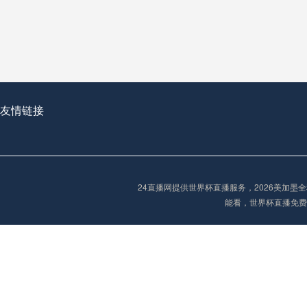
从穹顶之下到巅峰之上：
走过了全球数百座体育
从伦敦的温布利到北京
基于动态穹顶系统的赛前激活期自适应调控方案——以温哥华BC Place为案例
友情链接
“单场决胜制：世
单场决胜制：世预赛附
24直播网提供世界杯直播服务，2026美加
三十年的老观察者，我
能看，世界杯直播免费
多令人扼腕叹息的遗憾
“单场决胜制：世预赛附加赛的公平性反思”
2026美加墨世